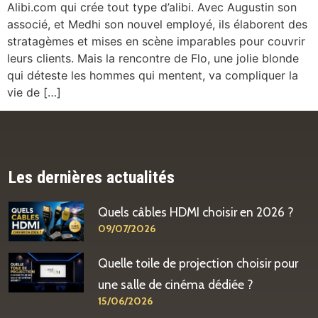
Alibi.com qui crée tout type d’alibi. Avec Augustin son
associé, et Medhi son nouvel employé, ils élaborent des
stratagèmes et mises en scène imparables pour couvrir
leurs clients. Mais la rencontre de Flo, une jolie blonde
qui déteste les hommes qui mentent, va compliquer la
vie de […]
Les dernières actualités
Quels câbles HDMI choisir en 2026 ?
09/07/2026
Quelle toile de projection choisir pour
une salle de cinéma dédiée ?
15/06/2026